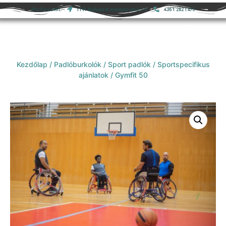
Pro-Ferco Kft.
1191 Budapest, Hamvas utca 7-9.
+36 1 282 1473
Kezdőlap
/
Padlóburkolók
/
Sport padlók
/
Sportspecifikus
ajánlatok
/ Gymfit 50