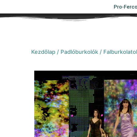
Pro-Ferco
Kezdőlap
/
Padlóburkolók
/
Falburkolato