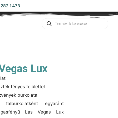
 282 1473
s
 Vegas Lux
lat
ték fényes felülettel
zvények burkolata
alburkolatként egyaránt
agasfényű Las Vegas Lux