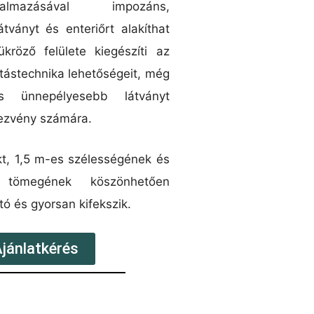
lmazásával impozáns,
átványt és enteriőrt alakíthat
ükröző felülete kiegészíti az
ítástechnika lehetőségeit, még
s ünnepélyesebb látványt
dezvény számára.
t, 1,5 m-es szélességének és
 tömegének köszönhetően
tó és gyorsan kifekszik.
jánlatkérés