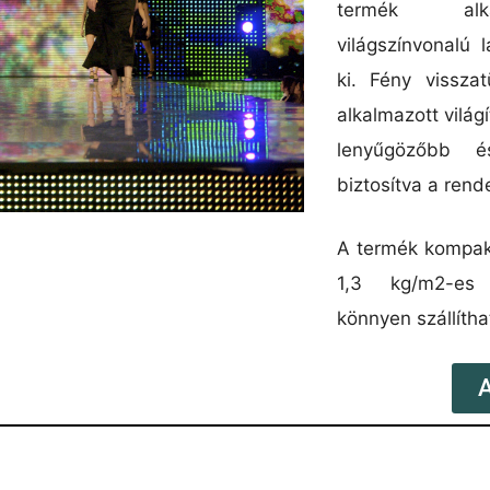
termék alka
világszínvonalú l
ki. Fény visszat
alkalmazott világ
lenyűgözőbb é
biztosítva a ren
A termék kompak
1,3 kg/m2-es
könnyen szállítha
A