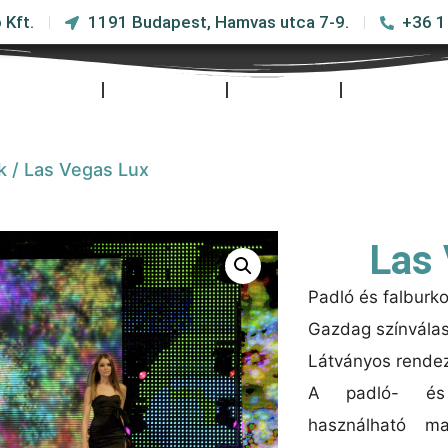
 Kft.
1191 Budapest, Hamvas utca 7-9.
+36 1
Cégünkről
Termékeink
Kapcsolat
Ajánlatkéré
k
/ Las Vegas Lux
Las
Padló és falburko
Gazdag színválasz
Látványos rende
A padló- és f
használható m