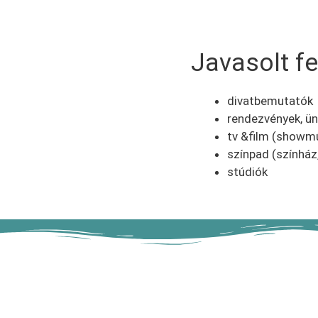
Javasolt fe
divatbemutatók
rendezvények, ü
tv &film (showm
színpad (színház
stúdiók