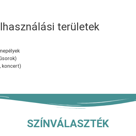
lhasználási területek
nnepélyek
űsorok)
, koncert)
SZÍNVÁLASZTÉK