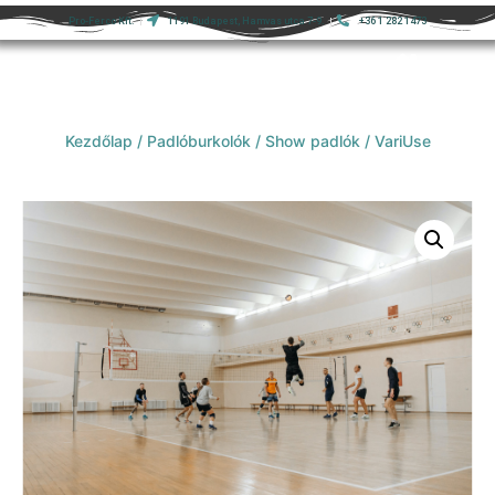
Pro-Ferco Kft.
1191 Budapest, Hamvas utca 7-9.
+36 1 282 1473
Kezdőlap
/
Padlóburkolók
/
Show padlók
/ VariUse