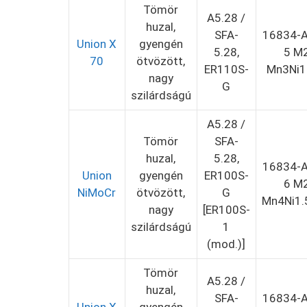
Tömör
A5.28 /
huzal,
SFA-
16834-A
Union X
gyengén
5.28,
5 M
70
ötvözött,
ER110S-
Mn3Ni1
nagy
G
szilárdságú
A5.28 /
Tömör
SFA-
huzal,
5.28,
16834-A
Union
gyengén
ER100S-
6 M
NiMoCr
ötvözött,
G
Mn4Ni1.
nagy
[ER100S-
szilárdságú
1
(mod.)]
Tömör
A5.28 /
huzal,
SFA-
16834-A