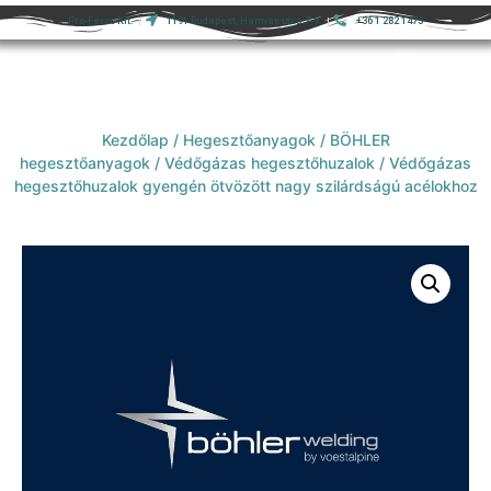
Pro-Ferco Kft.
1191 Budapest, Hamvas utca 7-9.
+36 1 282 1473
Kezdőlap
/
Hegesztőanyagok
/
BÖHLER
hegesztőanyagok
/
Védőgázas hegesztőhuzalok
/ Védőgázas
hegesztőhuzalok gyengén ötvözött nagy szilárdságú acélokhoz