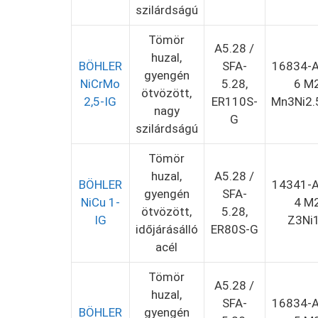
szilárdságú
Tömör
A5.28 /
huzal,
BÖHLER
SFA-
16834-A
gyengén
NiCrMo
5.28,
6 M
ötvözött,
2,5-IG
ER110S-
Mn3Ni2.
nagy
G
szilárdságú
Tömör
huzal,
A5.28 /
BÖHLER
14341-A
gyengén
SFA-
NiCu 1-
4 M
ötvözött,
5.28,
IG
Z3Ni
időjárásálló
ER80S-G
acél
Tömör
A5.28 /
huzal,
SFA-
16834-A
BÖHLER
gyengén