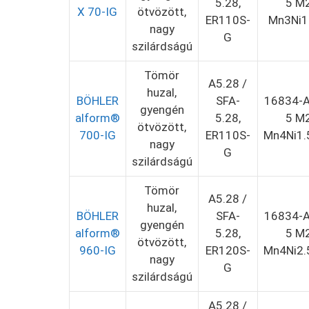
5.28,
5 M
X 70-IG
ötvözött,
ER110S-
Mn3Ni1
nagy
G
szilárdságú
Tömör
A5.28 /
huzal,
BÖHLER
SFA-
16834-A
gyengén
alform®
5.28,
5 M
ötvözött,
700-IG
ER110S-
Mn4Ni1.
nagy
G
szilárdságú
Tömör
A5.28 /
huzal,
BÖHLER
SFA-
16834-A
gyengén
alform®
5.28,
5 M
ötvözött,
960-IG
ER120S-
Mn4Ni2.
nagy
G
szilárdságú
A5.28 /