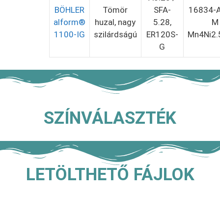
BÖHLER
Tömör
SFA-
16834-A
alform®
huzal, nagy
5.28,
M
1100-IG
szilárdságú
ER120S-
Mn4Ni2.
G
SZÍNVÁLASZTÉK
LETÖLTHETŐ FÁJLOK