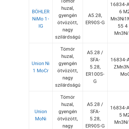
Tömör
16834-A
huzal,
BÖHLER
6 M
gyengén
A5.28,
NiMo 1-
Mn3Ni1M
ötvözött,
ER90S-G
IG
55 4
nagy
Mn3N
szilárdságú
Tömör
A5.28 /
huzal,
SFA-
16834-A
Union Ni
gyengén
5.28,
ZMn3Ni
1 MoCr
ötvözött,
ER100S-
Mo
nagy
G
szilárdságú
Tömör
huzal,
A5.28 /
16834-A
Union
gyengén
SFA-
5 M
MoNi
ötvözött,
5.28,
Mn3N
nagy
ER90S-G