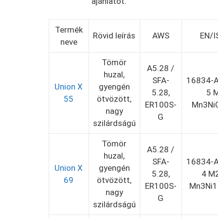
ajánlatot.
Termék
Rövid leírás
AWS
EN/I
neve
Tömör
A5.28 /
huzal,
SFA-
16834-A
Union X
gyengén
5.28,
5 
55
ötvözött,
ER100S-
Mn3Ni
nagy
G
szilárdságú
Tömör
A5.28 /
huzal,
SFA-
16834-A
Union X
gyengén
5.28,
4 M
69
ötvözött,
ER100S-
Mn3Ni1
nagy
G
szilárdságú