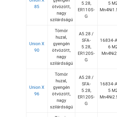
Union X
gyengén
5.28,
5 M
85
ötvözött,
ER110S-
Mn4Ni1.
nagy
G
szilárdságú
Tömör
A5.28 /
huzal,
SFA-
16834-A
Union X
gyengén
5.28,
6 M
90
ötvözött,
ER120S-
Mn4Ni2
nagy
G
szilárdságú
Tömör
A5.28 /
huzal,
SFA-
16834-A
Union X
gyengén
5.28,
5 M
96
ötvözött,
ER120S-
Mn4Ni2.
nagy
G
szilárdságú